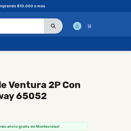
comprando $10.000 o más
le Ventura 2P Con
way 65052
nés envío gratis en Montevideo!