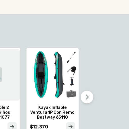
Remo Aluminio Kay
Paddle Bestway
62174
$840
ble 2
Kayak Inflable
Niños
Ventura 1P Con Remo
61077
Bestway 65118
$12.370