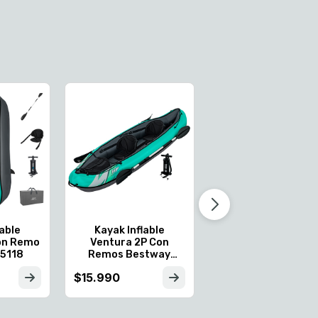
Remo Aluminio Kay
Paddle Bestway
62174
$840
lable
Kayak Inflable
on Remo
Ventura 2P Con
5118
Remos Bestway
65052
$15.990