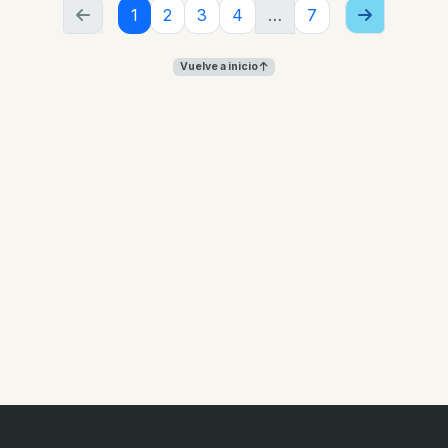
1
2
3
4
…
7
Vuelve a inicio